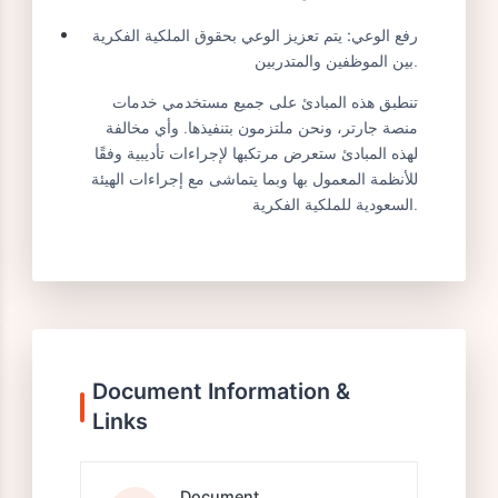
التحقق والتقييم:
يتم التحقق من صحة الادعاء بإنتهاك
الحقوق من خلال تحقيق داخلي لجمع الأدلة.
إبلاغ الجهة المختصة:
يتم إبلاغ الهيئة السعودية للملكية
الفكرية بأي انتهاك يتم رصده.
التعاون مع الجهات القانونية:
في حال عدم الوصول
إلى تسوية، قد يتم التعاون مع الجهات القانونية
لملاحقة المخالفين.
رفع الوعي:
يتم تعزيز الوعي بحقوق الملكية الفكرية
بين الموظفين والمتدربين.
تنطبق هذه المبادئ على جميع مستخدمي خدمات
منصة جارتر، ونحن ملتزمون بتنفيذها. وأي مخالفة
لهذه المبادئ ستعرض مرتكبها لإجراءات تأديبية وفقًا
للأنظمة المعمول بها وبما يتماشى مع إجراءات الهيئة
السعودية للملكية الفكرية.